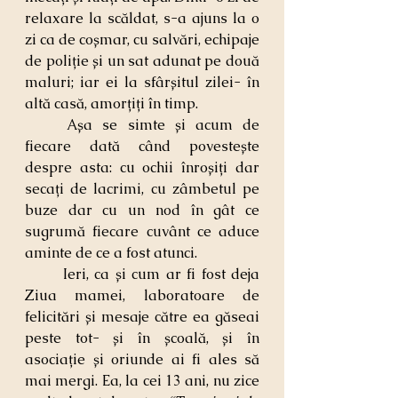
relaxare la scăldat, s-a ajuns la o 
zi ca de coșmar, cu salvări, echipaje 
de poliție și un sat adunat pe două 
maluri; iar ei la sfârșitul zilei- în 
altă casă, amorțiți în timp.
	Așa se simte și acum de 
fiecare dată când povestește 
despre asta: cu ochii înroșiți dar 
secați de lacrimi, cu zâmbetul pe 
buze dar cu un nod în gât ce 
sugrumă fiecare cuvânt ce aduce 
aminte de ce a fost atunci.
	Ieri, ca și cum ar fi fost deja 
Ziua mamei, laboratoare de 
felicitări și mesaje către ea găseai 
peste tot- și în școală, și în 
asociație și oriunde ai fi ales să 
mai mergi. Ea, la cei 13 ani, nu zice 