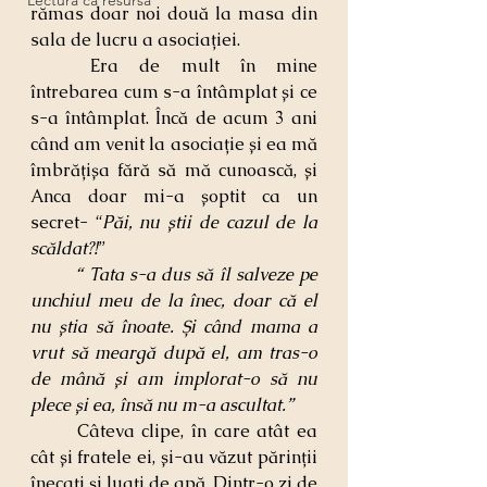
Lectura ca resursă
rămas doar noi două la masa din 
sala de lucru a asociației.
	Era de mult în mine 
întrebarea cum s-a întâmplat și ce 
s-a întâmplat. Încă de acum 3 ani 
când am venit la asociație și ea mă 
îmbrățișa fără să mă cunoască, și 
Anca doar mi-a șoptit ca un 
secret- “
Păi, nu știi de cazul de la 
scăldat?!
”
“ Tata s-a dus să îl salveze pe 
unchiul meu de la înec, doar că el 
nu știa să înoate. Și când mama a 
vrut să meargă după el, am tras-o 
de mână și am implorat-o să nu 
plece și ea, însă nu m-a ascultat.”  
Câteva clipe, în care atât ea 
cât și fratele ei, și-au văzut părinții 
înecați și luați de apă. Dintr-o zi de 