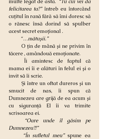
multe legat de asta.  
“Tu cui vei da 
felicitarea ta?” 
întreb eu întorcând 
cuțitul în rană fără să îmi doresc să 
o rănesc însă dorind să spulber 
acest secret emoțional .
	“
…mătușii.”
	O țin de mână și ne privim în 
tăcere , amândouă emoționate.
	Îi amintesc de faptul că 
mama ei îi e alături în felul ei și o 
invit să îi scrie.
	Și între un oftat dureros și un 
smucit de nas, îi spun că 
Dumnezeu are grijă de ea acum și 
cu siguranță El îi va trimite 
scrisoarea ei.
	“Oare unde îl găsim pe 
Dumnezeu?!”
	“În sufletul meu” 
spune ea 