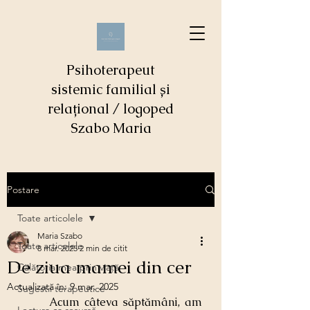
Psihoterapeut
sistemic familial și
relațional / logoped
Szabo Maria
Postare
Toate articolele
Maria Szabo
Toate articolele
8 mar. 2025
2 min de citit
De ziua mamei din cer
Călătoria mea prin viaţă
Actualizată în:
9 mar. 2025
Sugestii terapeutice
	Acum câteva săptămâni, am 