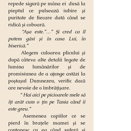
repede sigură pe mâna ei  dusă la 
pieptul ce pulsează iubire și 
puritate de fiecare dată când se 
ridică și coboară.
	“Așa este.”…” Și cred ca îl 
putem găsi și în casa Lui, în 
biserică.”
	Alegem culoarea plicului și 
după câteva alte detalii legate de 
lumina lumânărilor și de 
promisiunea de a ajunge astăzi la 
poștașul Dumnezeu, verific dacă 
are nevoie de o îmbrățișare.
	“ Hai aici pe picioarele mele să 
îți arăt cum o țin pe Tania când îi 
este greu.”
	Asemenea copiilor ce se 
pierd în brațele mamei și se 
contopesc cu ea când suferă și 