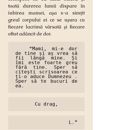
toată durerea lumii dispare în 
iubirea mamei, așa s-a simțit 
greul corpului ei ce se ușura cu 
fiecare lacrimă vărsată și fiecare 
oftat adâncit de dor.
	“Mami, mi-e dor 
de tine și aș vrea să 
fii lângă mine. Și 
îmi este foarte greu 
fără tine. Sper să 
citești scrisoarea ce 
ți-o aduce Dumnezeu . 
Sper să te bucuri de 
ea.
Cu drag,
L.”