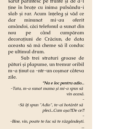
sărut părintesc pe frunte şi de a-l 
ţine în braţe cu inima pulsându-i 
slab şi rar. Acum înţeleg şi văd ce 
dar minunat mi-au oferit 
amândoi, căci telefonul a sunat din 
nou pe când cumpăram 
decoraţiuni de Crăciun, de data 
aceasta să mă cheme să îl conduc 
pe ultimul drum.
	Sub trei straturi groase de 
pături şi plapume, un tremur oribil 
m-a ţinut ca -ntr-un coşmar câteva 
zile.
“Nu e loc pentru adio.
..
-Tata, m-a sunat mama și mi-a spus să 
vin acasă.
-
-Să îți spun "Adio", te-ai hotărât să 
pleci...Cum așa?!De ce?!
-
-Bine, vin, poate te fac să te răzgândești.
...