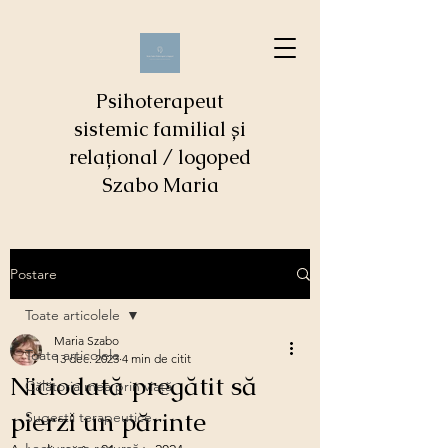
Psihoterapeut
sistemic familial și
relațional / logoped
Szabo Maria
Postare
Toate articolele
Maria Szabo
Toate articolele
13 dec. 2023
4 min de citit
Niciodată pregătit să
Călătoria mea prin viaţă
pierzi un părinte
Sugestii terapeutice