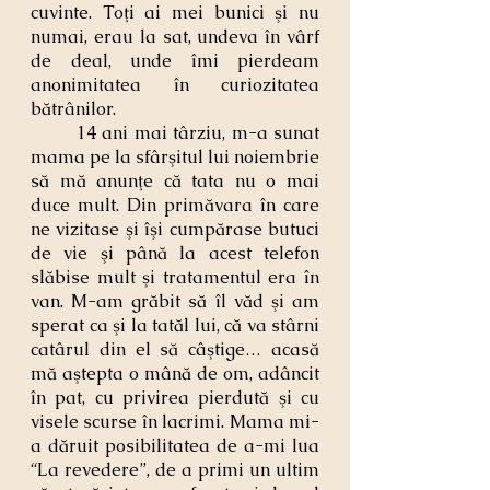
cuvinte. Toţi ai mei bunici şi nu 
numai, erau la sat, undeva în vârf 
de deal, unde îmi pierdeam 
anonimitatea în curiozitatea 
bătrânilor.
	14 ani mai târziu, m-a sunat 
mama pe la sfârşitul lui noiembrie 
să mă anunţe că tata nu o mai 
duce mult. Din primăvara în care 
ne vizitase şi îşi cumpărase butuci 
de vie şi până la acest telefon 
slăbise mult şi tratamentul era în 
van. M-am grăbit să îl văd şi am 
sperat ca şi la tatăl lui, că va stârni 
catârul din el să câştige… acasă 
mă aştepta o mână de om, adâncit 
în pat, cu privirea pierdută şi cu 
visele scurse în lacrimi. Mama mi-
a dăruit posibilitatea de a-mi lua 
“La revedere”, de a primi un ultim 