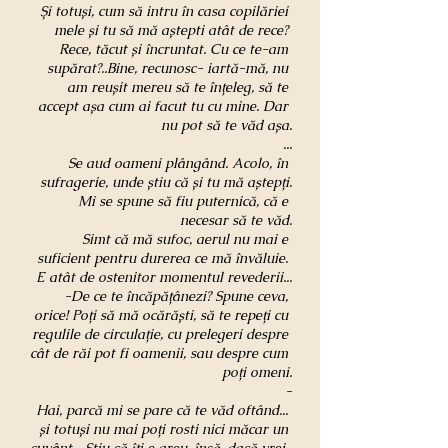
Și totuși, cum să intru în casa copilăriei 
mele și tu să mă aștepti atât de rece? 
Rece, tăcut și încruntat. Cu ce te-am 
supărat?..Bine, recunosc- iartă-mă, nu 
am reușit mereu să te înțeleg, să te 
accept așa cum ai facut tu cu mine. Dar 
nu pot să te văd așa.
...
Se aud oameni plângând. Acolo, în 
sufragerie, unde știu că și tu mă aștepți.
Mi se spune să fiu puternică, că e 
necesar să te văd.
Simt că mă sufoc, aerul nu mai e 
suficient pentru durerea ce mă învăluie. 
E atât de ostenitor momentul revederii...
-De ce te încăpățânezi? Spune ceva, 
orice! Poți să mă ocărăști, să te repeți cu 
regulile de circulație, cu prelegeri despre 
cât de răi pot fi oamenii, sau despre cum 
poți omeni.
-
Hai, parcă mi se pare că te văd oftând... 
și totuși nu mai poți rosti nici măcar un 