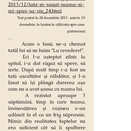
2013/12/tata-m-sunat-mama-si-
mi-spus-sa-vin_24.html
Text postat în 24 decembrie 2013 , scris în 19 
decembrie, în lacrimi în călătoria spre casa 
părintească
…
	Acum o lună, ne-a chemat 
tatăl lui să ne luăm “La revedere!”.
	Eci l-a aşteptat zilnic la 
spital, i-a dat răgaz să spere, să 
ierte. După mult timp i-a fost un 
tată ascultător şi răbdător, şi l-a 
lăsat să îşi plângă durerea aşa 
cum nu a avut şansa cu mama lui.
	A rezistat aproape 3 
săptămâni, timp în care teama, 
învinovăţirea şi ruşinea s-au 
adâncit în el ca un frig năprasnic. 
Nimic din realitatea faptelor nu 
era suficient cât să îi spulbere 