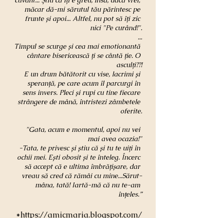
cuvânt... Știu că îți e greu, însă, dacă vrei, 
măcar dă-mi sărutul tău părintesc pe 
frunte și apoi... Altfel, nu pot să îți zic 
nici "Pe curând!".
...
Timpul se scurge și cea mai emotionantă 
cântare bisericească ți se cântă ție. O 
asculți??!
E un drum bătătorit cu vise, lacrimi și 
speranță, pe care acum îl parcurgi în 
sens invers. Pleci și rupi cu tine fiecare 
strângere de mână, întristezi zâmbetele 
oferite.
"Gata, acum e momentul, apoi nu vei 
mai avea ocazia!"
-Tata, te privesc și știu că și tu te uiți în 
ochii mei. Ești obosit și te înteleg. Încerc 
să accept că e ultima îmbrățișare, dar 
vreau să cred că rămâi cu mine...Sărut-
mâna, tată! Iartă-mă că nu te-am 
înțeles.”
 *
https://amicmaria.blogspot.com/