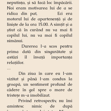
neputinţa, şi să facă loc împăcării. 
Noi eram motivarea lui de a se 
ridica din pat, 		Eci era 
motorul lui de apartenenţă şi de 
linişte de la ora 15.00. A simţit şi a 
ştiut că în curând nu va mai fi 
copilul lui, nu va mai fi copilul 
nimănui.
	 Durerea l-a scos pentru 
prima dată din singurătate şi 
astăzi îl învaţă importanţa 
relaţiilor.
…
	Din ziua în care eu l-am 
vizitat şi până l-am condus la 
groapă, un sentiment profund de 
cădere în gol spre o mare de 
tristeţe m-a imobilizat.
	Privind retrospectiv, nu îmi 
amintesc nimic de după 