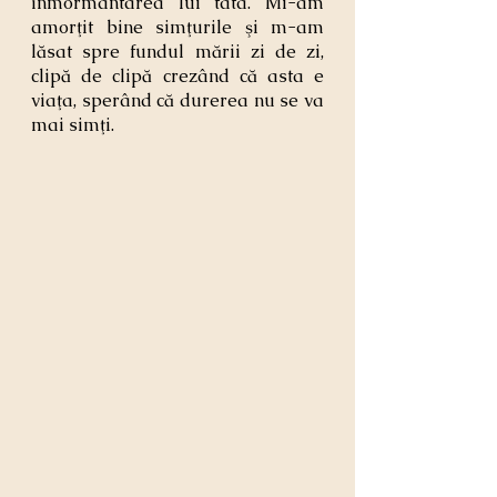
înmormântarea lui tata. Mi-am 
amorţit bine simţurile şi m-am 
lăsat spre fundul mării zi de zi, 
clipă de clipă crezând că asta e 
viaţa, sperând că durerea nu se va 
mai simţi.