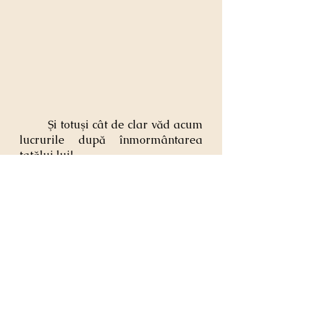
	Şi totuşi cât de clar văd acum 
lucrurile după înmormântarea 
tatălui lui!
	Am dus o viaţă incompletă, 
cât mai centrată pe alţii pentru a 
nu mă privi.
	Am trăit ca un bătrân în prag 
de moarte pregătindu-şi zilnic 
hainele şi cavoul, conştientă şi în 
negare.
	Am îngheţat tot ce mă 
provoca de teama că voi pierde din 
nou.