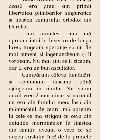
acasă era greu, am primit 
libertatea plimbărilor singuratice 
şi liniştea cimitirului ortodox din 
Dorohoi.
	Îmi amintesc cum mă 
opream întâi la biserica de lângă 
liceu, trăgeam speranţe să nu fie 
mai nimeni, şi îngenuncheam şi îi 
vorbeam. Nu mai ştiu ce îi ziceam, 
dar El era un bun ascultător.
	Cumpăram câteva lumânări, 
şi continuam discuţia până 
ajungeam în cimitir. Nu ştiam 
decât vreo 2 morminte, şi niciunul 
nu era din familia mea. Însă din 
mănunchiul de ceară, mă opream 
la cele ce mă strigau cu ceva din 
detaliile mormintelor. În liniştea 
din cimitir, aveam o voce ce se 
auzea cristalin, încă de la primele 