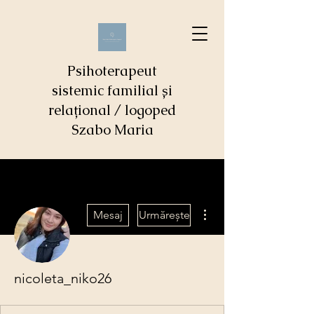
Psihoterapeut
sistemic familial și
relațional / logoped
Szabo Maria
Mai multe acțiuni
Mesaj
Urmărește
nicoleta_niko26