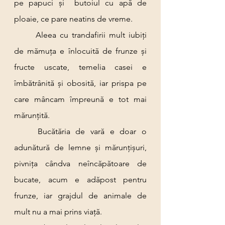
pe papuci și  butoiul cu apă de 
ploaie, ce pare neatins de vreme.
	Aleea cu trandafirii mult iubiți 
de mămuța e înlocuită de frunze și 
fructe uscate, temelia casei e 
îmbătrânită și obosită, iar prispa pe 
care mâncam împreună e tot mai 
mărunțită.
	Bucătăria de vară e doar o 
adunătură de lemne și mărunțișuri, 
pivnița cândva neîncăpătoare de 
bucate, acum e adăpost pentru 
frunze, iar grajdul de animale de 
mult nu a mai prins viață.