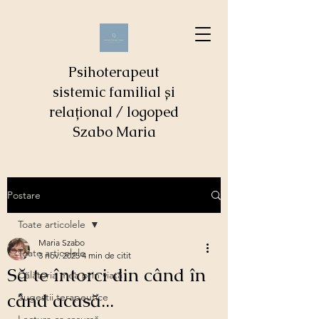
Psihoterapeut
sistemic familial și
relațional / logoped
Szabo Maria
Postare
Toate articolele
Maria Szabo
Toate articolele
3 nov. 2025
4 min de citit
Să te întorci din când în
Călătoria mea prin viaţă
când acasă...
Sugestii terapeutice