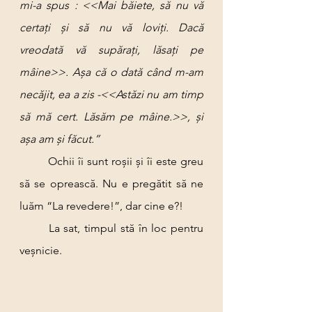
mi-a spus : <<Mai băiete, să nu vă 
certați și să nu vă loviți. Dacă 
vreodată vă supărați, lăsați pe 
mâine>>. Așa că o dată când m-am 
necăjit, ea a zis -<<Astăzi nu am timp 
să mă cert. Lăsăm pe mâine.>>, și 
așa am și făcut.”
	Ochii îi sunt roșii și îi este greu 
să se oprească. Nu e pregătit să ne 
luăm “La revedere!”, dar cine e?!
	La sat, timpul stă în loc pentru 
veșnicie.