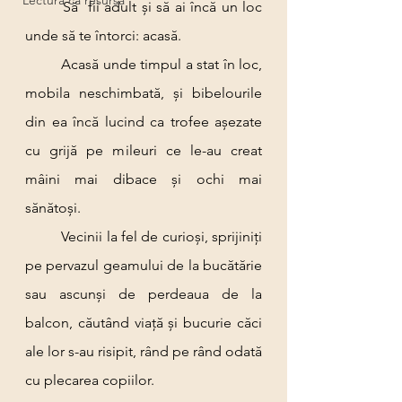
Lectura ca resursă
	Să  fii adult și să ai încă un loc 
unde să te întorci: acasă.
	Acasă unde timpul a stat în loc, 
mobila neschimbată, și bibelourile 
din ea încă lucind ca trofee așezate 
cu grijă pe mileuri ce le-au creat 
mâini mai dibace și ochi mai 
sănătoși.
	Vecinii la fel de curioși, sprijiniți 
pe pervazul geamului de la bucătărie 
sau ascunși de perdeaua de la 
balcon, căutând viață și bucurie căci 
ale lor s-au risipit, rând pe rând odată 
cu plecarea copiilor.