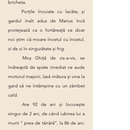
bricheta.
	Porțile încuiate cu lacăte, și 
gardul înalt adus de Marius încă 
protejează ca o fortăreață ce doar 
noi știm că moare încetul cu încetul, 
zi de zi în singurătate și frig.
	Moș Ghiță de vis-a-vis, se 
îndreaptă de spate imediat ce aude 
motorul mașinii, lasă mătura și vine la 
gard să ne întâmpine cu un zâmbet 
cald.
	Are 92 de ani și locuiește 
singur de 2 ani, de când iubirea lui a 
murit “ prea de tânără”, la 86 de ani. 