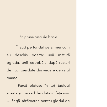
Pe prispa casei de la vale
	Îi aud pe fundal pe ai mei cum 
au deschis poarta; unii mătură 
ograda, unii cotrobăie după resturi 
de nuci pierdute din vedere de vărul 
mamei.
	Parcă plutesc în tot tabloul 
acesta și mă văd deodată în fața ușii. 
…lângă, răzătoarea pentru glodul de 