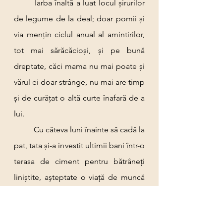
	Iarba înaltă a luat locul șirurilor 
de legume de la deal; doar pomii și 
via mențin ciclul anual al amintirilor, 
tot mai sărăcăcioși, și pe bună 
dreptate, căci mama nu mai poate și 
vărul ei doar strânge, nu mai are timp 
și de curățat o altă curte înafară de a 
lui.
	Cu câteva luni înainte să cadă la 
pat, tata și-a investit ultimii bani într-o 
terasa de ciment pentru bătrâneți 
liniștite, așteptate o viață de muncă 
de orășean. Nu a apucat să o 
termine, și nici să cineze prea mult 