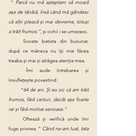
 “ 
Parcă nu mă așteptam să moară 
așa de tânără, însă când mă gândesc 
că alții pleacă și mai devreme, totuși 
a trăit frumos.”, 
și ochii i se umezesc.
	Scoate batista din buzunar, 
după ce mâneca nu își mai făcea 
treaba și mai și atrăgea atenția mea.
	Îmi aude întrebarea și 
însuflețește povestind:
	“
64 de ani. Și eu zic că am trăit 
frumos, fără certuri, decât așa foarte 
rar și fără motive serioase.”
	Oftează și verifică unde îmi 
fuge privirea. “ 
Când ne-am luat, tata 