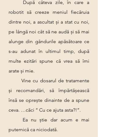
	După câteva zile, în care a 
robotit să creeze meniul fiecăruia 
dintre noi, a ascultat și a stat cu noi, 
pe lângă noi cât să ne audă și să mai 
alunge din gândurile apăsătoare ce 
s-au adunat în ultimul timp, după 
multe ezitări spune că vrea să îmi 
arate și mie.
	Vine cu dosarul de tratamente 
și recomandări, să împărtășească 
însă se oprește dinainte de a spune 
ceva. …căci “ Cu ce ajuta asta?!”.
	Ea nu știe dar acum e mai 
puternică ca niciodată.