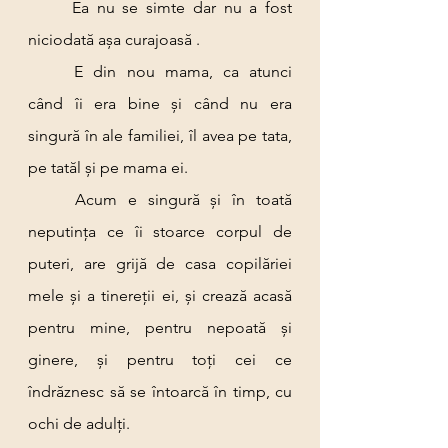
	Ea nu se simte dar nu a fost 
niciodată așa curajoasă .
	E din nou mama, ca atunci 
când îi era bine și când nu era 
singură în ale familiei, îl avea pe tata, 
pe tatăl și pe mama ei.
	Acum e singură și în toată 
neputința ce îi stoarce corpul de 
puteri, are grijă de casa copilăriei 
mele și a tinereții ei, și crează acasă 
pentru mine, pentru nepoată și 
ginere, și pentru toți cei ce 
îndrăznesc să se întoarcă în timp, cu 
ochi de adulți.