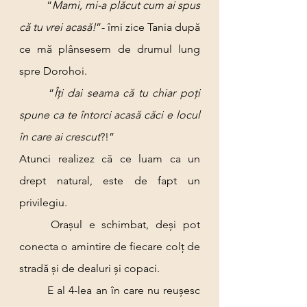
	“
Mami, mi-a plăcut cum ai spus 
că tu vrei acasă!
”- îmi zice Tania după 
ce mă plânsesem de drumul lung 
spre Dorohoi.
	“
Îți dai seama că tu chiar poți 
spune ca te întorci acasă căci e locul 
în care ai crescut
?!”
Atunci realizez că ce luam ca un 
drept natural, este de fapt un 
privilegiu.
	Orașul e schimbat, deși pot 
conecta o amintire de fiecare colț de 
stradă și de dealuri și copaci.
	E al 4-lea an în care nu reușesc 