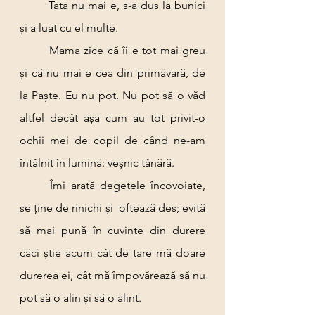
	Tata nu mai e, s-a dus la bunici 
și a luat cu el multe.
	Mama zice că îi e tot mai greu 
și că nu mai e cea din primăvară, de 
la Paște. Eu nu pot. Nu pot să o văd 
altfel decât așa cum au tot privit-o 
ochii mei de copil de când ne-am 
întâlnit în lumină: veșnic tânără.
	Îmi arată degetele încovoiate, 
se ține de rinichi și  oftează des; evită 
să mai pună în cuvinte din durere 
căci știe acum cât de tare mă doare 
durerea ei, cât mă împovărează să nu 
pot să o alin și să o alint.