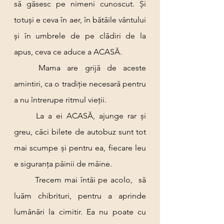
să găsesc pe nimeni cunoscut. Și 
totuși e ceva în aer, în bătăile vântului 
și în umbrele de pe clădiri de la 
apus, ceva ce aduce a ACASĂ.
	Mama are grijă de aceste 
amintiri, ca o tradiție necesară pentru 
a nu întrerupe ritmul vieții.
	La a ei ACASĂ, ajunge rar și 
greu, căci bilete de autobuz sunt tot 
mai scumpe și pentru ea, fiecare leu 
e siguranța pâinii de mâine.
	Trecem mai întâi pe acolo,  să 
luăm chibrituri, pentru a aprinde 
lumânări la cimitir. Ea nu poate cu 