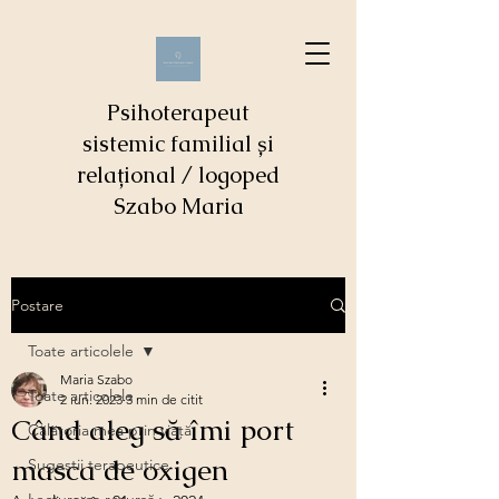
Psihoterapeut
sistemic familial și
relațional / logoped
Szabo Maria
Postare
Toate articolele
Maria Szabo
Toate articolele
2 iun. 2023
3 min de citit
Când aleg să îmi port
Călătoria mea prin viaţă
masca de oxigen
Sugestii terapeutice