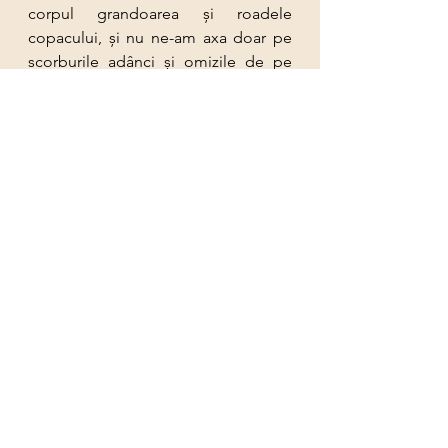
corpul grandoarea şi roadele 
copacului, şi nu ne-am axa doar pe 
scorburile adânci şi omizile de pe 
frunze?!
 Cum ar fi să ne apreciem 
imperfecţiunile pentru unicitatea lor 
şi slăbiciunile pentru puterea ce ne-o 
oferă?! Un bun start , un continuum 
efort în a fi prezent şi conştient de 
tabloul minunat al vieţii!
conectare
educaţie
relatie constienta
gestionarea emoţiilor
Sugestii terapeutice