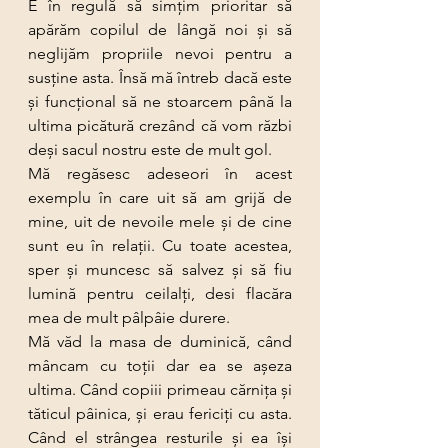
E în regulă să simţim prioritar să 
apărăm copilul de lângă noi şi să 
neglijăm propriile nevoi pentru a 
susţine asta. Însă mă întreb dacă este 
şi funcţional să ne stoarcem până la 
ultima picătură crezând că vom răzbi 
deși sacul nostru este de mult gol.
Mă regăsesc adeseori în acest 
exemplu în care uit să am grijă de 
mine, uit de nevoile mele şi de cine 
sunt eu în relații. Cu toate acestea, 
sper şi muncesc să salvez şi să fiu 
lumină pentru ceilalţi, desi flacăra 
mea de mult pâlpâie durere. 
Mă văd la masa de duminică, când 
mâncam cu toții dar ea se așeza 
ultima. Când copiii primeau cărnița şi 
tăticul pâinica, şi erau fericiţi cu asta. 
Când el strângea resturile şi ea îşi 