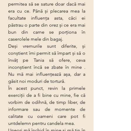
permitea să se sature doar dacă mai 
era cu ce. Până şi plecarea mea la 
facultate influența asta, căci ei 
păstrau o parte din orez şi ce era mai 
bun din carne se porționa în 
caserolele mele din bagaj.
Deși vremurile sunt diferite, şi 
conștient îmi permit să împart şi să o 
învăț pe Tania să ofere, ceva 
inconștient încă se zbate în mine . 
Nu mă mai influenţează aşa, dar a 
găsit noi moduri de tortură.
În acest punct, revin la primele 
exerciții de a fi bine cu mine, fie că 
vorbim de odihnă, de timp liber, de 
informare sau de momente de 
calitate cu oameni care pot fi  
untdelemn pentru candela mea.
Uneori mă închid în mine şi mă țin în 