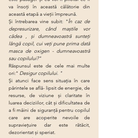
va însoți în această călătorie din 
această etapă a vieții împreună. 
Şi întrebarea vine subit: "
În caz de 
depresurizare, când maștile vor 
cădea , şi dumneavoastră sunteţi 
lângă copil, cui veţi pune prima dată 
masca de oxigen - dumneavoastră 
sau copilului?"
Răspunsul este de cele mai multe 
ori:" 
Desigur copilului. "
Şi atunci face sens situația în care 
părintele se află- lipsit de energie, de 
resurse, de viziune şi claritate în 
luarea deciziilor, cât şi dificultatea de 
a fi mâini de siguranță pentru copilul 
care are acoperite nevoile de 
supraviețuire dar este rătăcit, 
dezorientat şi speriat. 