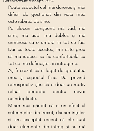
Lectura ca resursă
Actualizată în:
21 sept. 2024
Poate aspectul cel mai dureros și mai 
dificil de gestionat din viața mea 
este iubirea de sine.
Pe alocuri, conștient, mă văd, mă 
simt, mă aud, mă dublez și mă 
urmăresc ca o umbră, în tot ce fac. 
Dar cu toate acestea, îmi este greu 
să mă iubesc, sa fiu confortabilă cu 
tot ce mă definește , în întregime. 
Aş fi crezut că e legat de greutatea 
mea şi aspectul fizic. Dar privind 
retrospectiv, știu că e doar un motiv 
reluat periodic pentru nevoi 
neîndeplinite.
M-am mai gândit că e un efect al 
suferințelor din trecut, dar am înțeles 
şi am acceptat recent că ele sunt 
doar elemente din întreg şi nu mă 