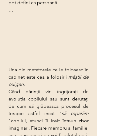
pot defini ca persoană.
…
Una din metaforele ce le folosesc în 
cabinet este cea a folosirii 
măştii de 
oxigen.
Când părinții vin îngrijorați de 
evoluția copilului sau sunt derutați 
de cum să grăbească procesul de 
terapie astfel încât "
să reparăm 
"copilul, atunci îi invit într-un zbor 
imaginar . Fiecare membru al familiei 
este pasager şi eu voi fi pilotul ce îi 