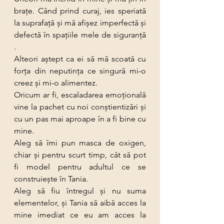
brațe. Când prind curaj, ies speriată 
la suprafață şi mă afișez imperfectă şi 
defectă în spațiile mele de siguranță 
. 
Alteori aştept ca ei să mă scoată cu 
forța din neputința ce singură mi-o 
creez şi mi-o alimentez.
Oricum ar fi, escaladarea emoțională 
vine la pachet cu noi conştientizări şi 
cu un pas mai aproape în a fi bine cu 
mine.
Aleg să îmi pun masca de oxigen, 
chiar şi pentru scurt timp, cât să pot 
fi model pentru adultul ce se 
construiește în Tania. 
Aleg să fiu întregul şi nu suma 
elementelor, şi Tania să aibă acces la 
mine imediat ce eu am acces la 