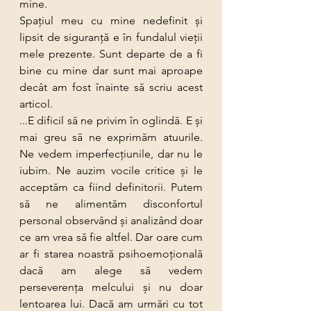
mine.
Spațiul meu cu mine nedefinit şi 
lipsit de siguranţă e în fundalul vieții 
mele prezente. Sunt departe de a fi 
bine cu mine dar sunt mai aproape 
decât am fost înainte să scriu acest 
articol.
...E dificil să ne privim în oglindă. E şi 
mai greu să ne exprimăm atuurile. 
Ne vedem imperfecţiunile, dar nu le 
iubim. Ne auzim vocile critice şi le 
acceptăm ca fiind definitorii. Putem 
să ne alimentăm disconfortul 
personal observând şi analizând doar 
ce am vrea să fie altfel. Dar oare cum 
ar fi starea noastră psihoemoţională 
dacă am alege să vedem 
perseverenţa melcului şi nu doar 
lentoarea lui. Dacă am urmări cu tot 