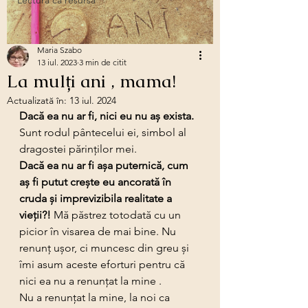
Lectura ca resursă
Maria Szabo
13 iul. 2023
3 min de citit
La mulți ani , mama!
Actualizată în:
13 iul. 2024
Dacă ea nu ar fi, nici eu nu aș exista.
Sunt rodul pântecelui ei, simbol al 
dragostei părinților mei.
Dacă ea nu ar fi așa puternică, cum 
aș fi putut crește eu ancorată în 
cruda și imprevizibila realitate a 
vieții?! 
Mă păstrez totodată cu un 
picior în visarea de mai bine. Nu 
renunț ușor, ci muncesc din greu și 
îmi asum aceste eforturi pentru că 
nici ea nu a renunțat la mine .
Nu a renunțat la mine, la noi ca 