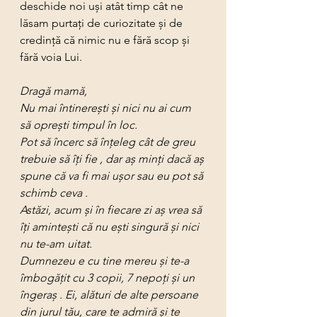
deschide noi uși atât timp cât ne 
lăsam purtați de curiozitate și de 
credință că nimic nu e fără scop și 
fără voia Lui.
Dragă mamă,
Nu mai întinerești și nici nu ai cum 
să oprești timpul în loc.
Pot să încerc să înțeleg cât de greu 
trebuie să îți fie , dar aș minți dacă aș 
spune că va fi mai ușor sau eu pot să 
schimb ceva .
Astăzi, acum și în fiecare zi aș vrea să 
îți amintești că nu ești singură și nici 
nu te-am uitat. 
Dumnezeu e cu tine mereu și te-a 
îmbogățit cu 3 copii, 7 nepoți și un 
îngeraș . Ei, alături de alte persoane 
din jurul tău, care te admiră și te 