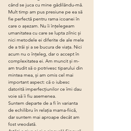
când se juca cu mine gâdilându-mă.
Mult timp am pus presiune pe ea să 
fie perfectă pentru rama icoanei în 
care o așezam. Nu îi înțelegeam 
umanitatea cu care se lupta zilnic și 
nici metodele ei diferite de ale mele 
de a trăi și a se bucura de viața. Nici 
acum nu o înțeleg, dar o accept în 
complexitatea ei. Am muncit și m-
am trudit să o potrivesc tiparului din 
mintea mea, și am omis cel mai 
important aspect: că o iubesc 
datorită imperfecțiunilor ce îmi dau 
voie să îi fiu asemenea.
Suntem departe de a fi în varianta 
de echilibru în relația mama-fiică, 
dar suntem mai aproape decât am 
fost vreodată.