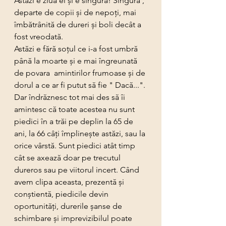
Astăzi e ziua ei și e singură! Singură , 
departe de copii și de nepoți, mai 
îmbătrânită de dureri și boli decât a 
fost vreodată.
Astăzi e fără soțul ce i-a fost umbră 
până la moarte și e mai îngreunată 
de povara  amintirilor frumoase și de 
dorul a ce ar fi putut să fie " Dacă...".
Dar îndrăznesc tot mai des să îi 
amintesc că toate acestea nu sunt 
piedici în a trăi pe deplin la 65 de 
ani, la 66 câți împlinește astăzi, sau la 
orice vârstă. Sunt piedici atât timp 
cât se axează doar pe trecutul 
dureros sau pe viitorul incert. Când 
avem clipa aceasta, prezentă și 
conștientă, piedicile devin 
oportunități, durerile șanse de 
schimbare și imprevizibilul poate 