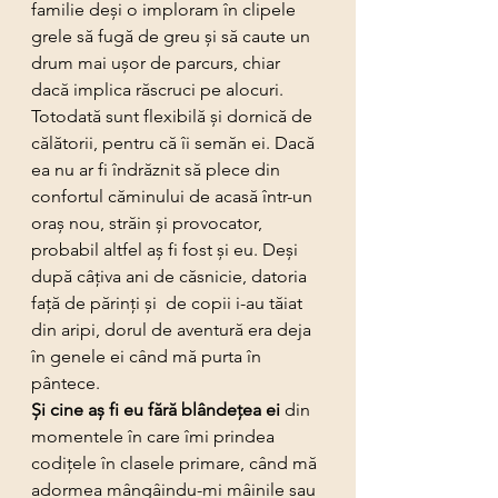
familie deși o imploram în clipele 
grele să fugă de greu și să caute un 
drum mai ușor de parcurs, chiar 
dacă implica răscruci pe alocuri.
Totodată sunt flexibilă și dornică de 
călătorii, pentru că îi semăn ei. Dacă 
ea nu ar fi îndrăznit să plece din 
confortul căminului de acasă într-un 
oraș nou, străin și provocator, 
probabil altfel aș fi fost și eu. Deși 
după câțiva ani de căsnicie, datoria 
față de părinți și  de copii i-au tăiat 
din aripi, dorul de aventură era deja 
în genele ei când mă purta în 
pântece.
Și cine aș fi eu fără blândețea ei 
din 
momentele în care îmi prindea 
codițele în clasele primare, când mă 
adormea mângâindu-mi mâinile sau 