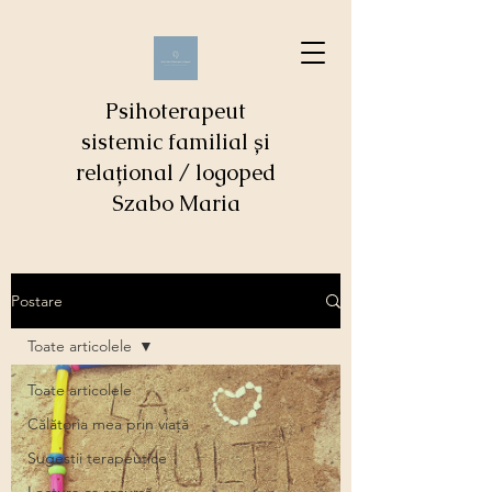
Psihoterapeut
sistemic familial și
relațional / logoped
Szabo Maria
Postare
Toate articolele
Toate articolele
Călătoria mea prin viaţă
Sugestii terapeutice