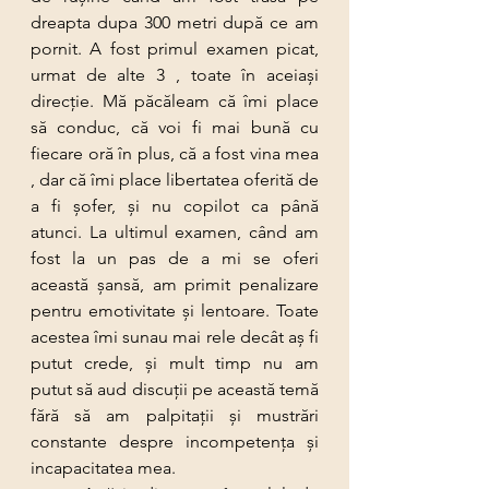
dreapta dupa 300 metri după ce am 
pornit. A fost primul examen picat, 
urmat de alte 3 , toate în aceiaşi 
direcţie. Mă păcăleam că îmi place 
să conduc, că voi fi mai bună cu 
fiecare oră în plus, că a fost vina mea 
, dar că îmi place libertatea oferită de 
a fi şofer, şi nu copilot ca până 
atunci. La ultimul examen, când am 
fost la un pas de a mi se oferi 
această şansă, am primit penalizare 
pentru emotivitate şi lentoare. Toate 
acestea îmi sunau mai rele decât aş fi 
putut crede, şi mult timp nu am 
putut să aud discuţii pe această temă 
fără să am palpitaţii şi mustrări 
constante despre incompetenţa şi 
incapacitatea mea.