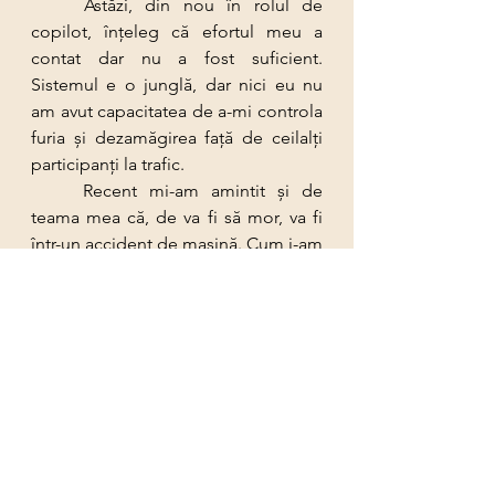
	Astăzi, din nou în rolul de 
copilot, înţeleg că efortul meu a 
contat dar nu a fost suficient. 
Sistemul e o junglă, dar nici eu nu 
am avut capacitatea de a-mi controla 
furia şi dezamăgirea faţă de ceilalţi 
participanţi la trafic.
	Recent mi-am amintit şi de 
teama mea că, de va fi să mor, va fi 
într-un accident de maşină. Cum i-am 
permis acesteia să mă controleze, 
nici eu nu ştiu!?
	Astăzi m-am împăcat cu eşecul 
meu, îmi accept limitele şi nu mă 
oblig să mi le depăşesc. Nu mă 
complac, nu mă forţez să mă 
integrez, fac eforturi să fiu măcăr cu 
un pas înafara păturii mele de 
confort şi siguranţă.