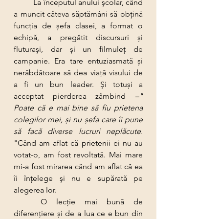
	La începutul anului şcolar, când 
a muncit câteva săptămâni să obţină 
funcţia de şefa clasei, a format o 
echipă, a pregătit discursuri şi 
fluturaşi, dar şi un filmuleţ de 
campanie. Era tare entuziasmată şi 
nerăbdătoare să dea viaţă visului de 
a fi un bun leader. Şi totuşi a 
acceptat pierderea zâmbind 
–" 
Poate că e mai bine să fiu prietena 
colegilor mei, şi nu şefa care îi pune 
să facă diverse lucruri neplăcute.
"Când am aflat că prietenii ei nu au 
votat-o, am fost revoltată. Mai mare 
mi-a fost mirarea când am aflat că ea 
îi înţelege şi nu e supărată pe 
alegerea lor.
	O lecţie mai bună de 
diferenţiere şi de a lua ce e bun din 