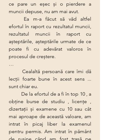
ce pare un eşec şi o pierdere a 
muncii depuse, nu am mai avut.
	Ea m-a făcut să văd altfel 
efortul în raport cu rezultatul muncii, 
rezultatul muncii în raport cu 
aşteptările, aşteptările urmate de ce 
poate fi cu adevărat valoros în 
procesul de creştere.
…
	Cealaltă persoană care îmi dă 
lecţii foarte bune în acest sens ... 
sunt chiar eu.
	De la efortul de a fi în top 10 , a 
obţine burse de studiu , licenţe , 
dizertaţii şi examene cu 10 sau cât 
mai aproape de această valoare, am 
intrat în picaj liber la examenul 
pentru permis. Am intrat în pământ 
de ruşine când am fost trasă pe 