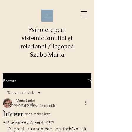
Psihoterapeut
sistemic familial și
relațional / logoped
Szabo Maria
Postare
Toate articolele
Maria Szabo
Toate articolele
24 mai 2023
3 min de citit
Încerc.
Călătoria mea prin viaţă
Actualizată în:
21 sept. 2024
Sugestii terapeutice
A greşi e omeneşte. Aş îndrăzni să 