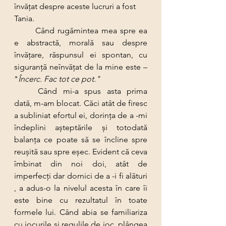
învăţat despre aceste lucruri a fost 
Tania.
	Când rugămintea mea spre ea 
e abstractă, morală sau despre 
învăţare, răspunsul ei spontan, cu 
siguranţă neînvăţat de la mine este – 
"
Încerc. Fac tot ce pot."
	Când mi-a spus asta prima 
dată, m-am blocat. Căci atât de firesc 
a subliniat efortul ei, dorinţa de a -mi 
îndeplini aşteptările şi totodată 
balanţa ce poate să se încline spre 
reuşită sau spre eşec. Evident că ceva 
îmbinat din noi doi, atât de 
imperfecţi dar dornici de a -i fi alături 
, a adus-o la nivelul acesta în care îi 
este bine cu rezultatul în toate 
formele lui. Când abia se familiariza 
cu jocurile şi regulile de joc, plângea 