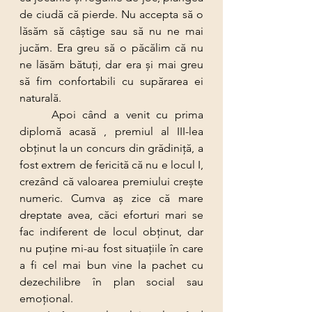
de ciudă că pierde. Nu accepta să o 
lăsăm să câştige sau să nu ne mai 
jucăm. Era greu să o păcălim că nu 
ne lăsăm bătuţi, dar era şi mai greu 
să fim confortabili cu supărarea ei 
naturală.
	Apoi când a venit cu prima 
diplomă acasă , premiul al III-lea 
obţinut la un concurs din grădiniţă, a 
fost extrem de fericită că nu e locul I, 
crezând că valoarea premiului creşte 
numeric. Cumva aş zice că mare 
dreptate avea, căci eforturi mari se 
fac indiferent de locul obţinut, dar 
nu puţine mi-au fost situaţiile în care 
a fi cel mai bun vine la pachet cu 
dezechilibre în plan social sau 
emoţional. 